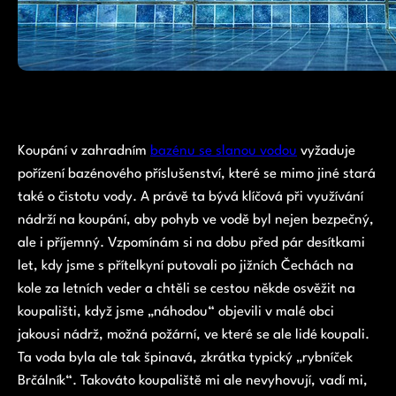
Koupání v zahradním
bazénu se slanou vodou
vyžaduje
pořízení bazénového příslušenství, které se mimo jiné stará
také o čistotu vody. A právě ta bývá klíčová při využívání
nádrží na koupání, aby pohyb ve vodě byl nejen bezpečný,
ale i příjemný. Vzpomínám si na dobu před pár desítkami
let, kdy jsme s přítelkyní putovali po jižních Čechách na
kole za letních veder a chtěli se cestou někde osvěžit na
koupališti, když jsme „náhodou“ objevili v malé obci
jakousi nádrž, možná požární, ve které se ale lidé koupali.
Ta voda byla ale tak špinavá, zkrátka typický „rybníček
Brčálník“. Takováto koupaliště mi ale nevyhovují, vadí mi,