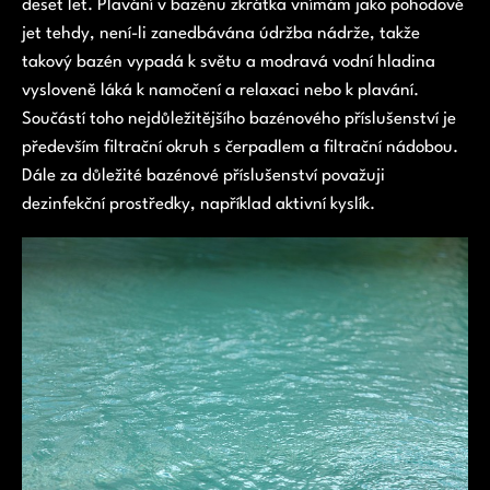
deset let.
Plavání v bazénu zkrátka vnímám jako pohodové
jet tehdy, není-li zanedbávána údržba nádrže, takže
takový bazén vypadá k světu a modravá vodní hladina
vysloveně láká k namočení a relaxaci nebo k plavání.
Součástí toho nejdůležitějšího bazénového příslušenství je
především filtrační okruh s čerpadlem a filtrační nádobou.
Dále za důležité bazénové příslušenství považuji
dezinfekční prostředky, například aktivní kyslík.