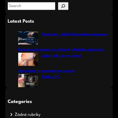
S
e
a
Latest Posts
r
c
Cestování s dětmi hromadnou dopravou
h
Permanentní make-up – krásná v každém okamžiku.
Jogurt jako první pomoc
Starý kotel se nevyplatí opravovat
Potíže s PC
Categories
Žádné rubriky