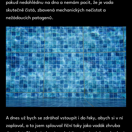
pokud nedohlédnu na dno a nemám pocit, že je voda
skutečně čistá, zbavená mechanických nečistot a
nežádoucích patogenů.
A dnes už bych se zdráhal vstoupit i do řeky, abych si v ní
zaplaval, a to jsem splouval říční toky jako vodák zhruba