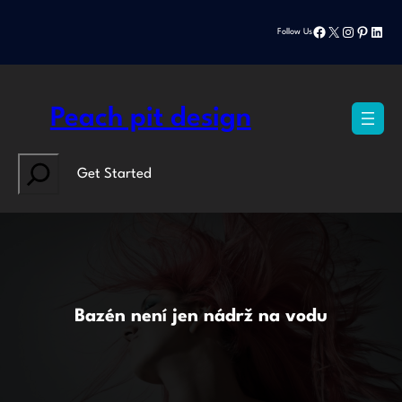
Přeskočit
Facebook
X
Instagram
Pinteres
Linke
na
Follow Us
obsah
Peach pit design
Search
Get Started
Bazén není jen nádrž na vodu