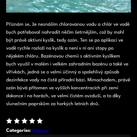
Přiznám se, že nesnáším chlorovanou vodu a chlór ve vodě
bych potřeboval nahradit něčím šetrnějším, což by mohl
být právě aktivní kyslík, tedy ozón. Ten se po aplikaci ve
vodě rychle rozloží na kyslík a není v ní ani stopy po
nějakém chlóru.
Bazénovou chemii s aktivním kyslíkem
bych využil v malém i velkém zahradním bazénu a také ve
vířivkách, jedná se o velmi účinný a spolehlivý způsob
dezinfekce vody na čistě přírodní bázi. Mimochodem, právě
ozón bývá přítomen ve vyšších koncentracích při zemi
dokonce i na horách, ve velmi čistém ovzduší, a to díky
slunečním paprskům za horkých letních dnů.
Categories
:
Nákupy