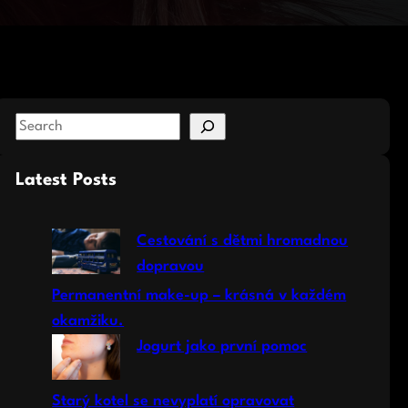
S
e
a
Latest Posts
r
c
Cestování s dětmi hromadnou
h
dopravou
Permanentní make-up – krásná v každém
okamžiku.
Jogurt jako první pomoc
Starý kotel se nevyplatí opravovat