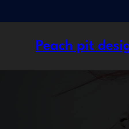
Přeskočit
na
obsah
Peach pit desi