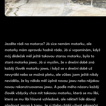
Jezdíte rádi na motorce? Já sice nemám motorku, ale
motorky mám opravdu hodně ráda. Já si vzpomínám, když
můj dědeček měl ještě takovou starou motorku, byla to
stará motorka jawa. Já si myslím, že v dnešní době zná
každý člověk motorku jawa, i když se v dnešní době už
nevyrábí nebo se možná pletu, ale vůbec jsem ještě nikdy
neviděla, že by někdo měl úplně novou jawu nebo nějakou
novou rekonstruovanou jawu. A podle mého názoru každý
člověk vždycky chce mít takovou motorku, která se mu líbí,
která se mu líbí hlavně vzhledově, ale někteří lidé dávají
přednost jenom k tomu, že si třeba chtějí užívat rekreační