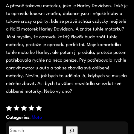
A přesně takovou motorku, jako je Harley Davidson. Také je
to opravdu luxusní značka, dokonce jsou i nějaké kluby a
takové srazy a párty, kde se právě schází vždycky majitelé
a řidiči motorek Harley Davidson. A znáte tuhle motorku?
Já si myslím, že opravdu každý člověk bude znát tuhle
motorku, protože je opravdu perfektní. Moje kamarádka
tuhle motorku Harley, ale potom ji prodala, protože potom
potřebovala rychle na něco peníze. Prý potřebovala rychle
opravit motor u auta a tak se zbavila své oblíbené
motorky. Nevím, jak bych to udělala já, kdybych se musela
něčeho zbavit. Asi bych to vůbec nezvládla se vzdát své
oblíbené motorky. Nebo vy ano?
Categories
:
Moto
S