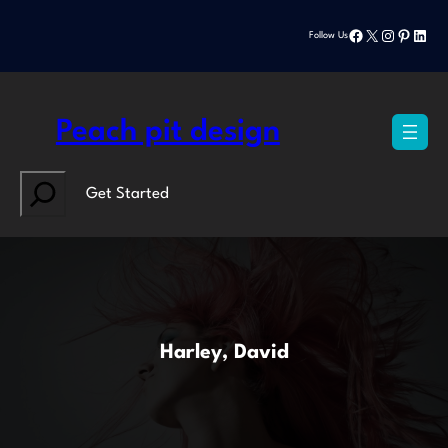
Přeskočit
Facebook
X
Instagram
Pinteres
Linke
na
Follow Us
obsah
Peach pit design
Search
Get Started
Harley, David