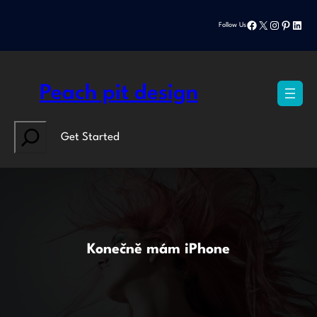
Přeskočit
Facebook
X
Instagram
Pinteres
Linke
na
Follow Us
obsah
Peach pit design
Search
Get Started
Konečně mám iPhone