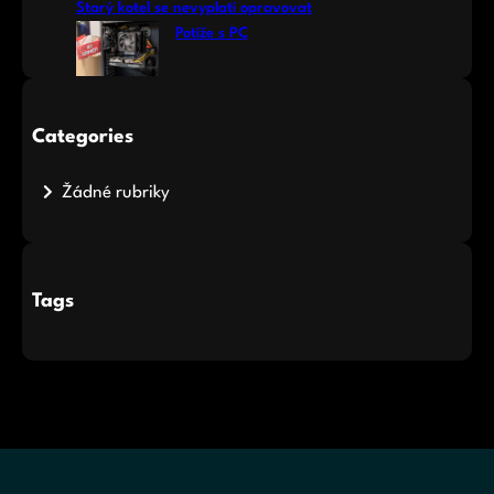
Starý kotel se nevyplatí opravovat
Potíže s PC
Categories
Žádné rubriky
Tags