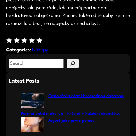
plést žádný kabel. Já jsem dříve měla úplně klasické
nabíječky, ale jsem ráda, kde mi můj partner dal
bezdrátovou nabíječku na iPhone. Takže od té doby jsem se
rozmazlila a bez jiné nabíječky už nechci být.
Categories
:
Nákupy
S
e
a
Latest Posts
r
c
Cestování s dětmi hromadnou dopravou
h
Permanentní make-up – krásná v každém okamžiku.
Jogurt jako první pomoc