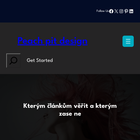
Přeskočit
Facebook
X
Instagram
Pinteres
Linke
na
Follow Us
obsah
Peach pit design
Search
Get Started
Kterým článkům věřit a kterým
zase ne