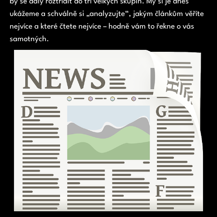
by se daly roztřídit do tří velkých skupin. My si je dnes
ukážeme a schválně si „analyzujte“, jakým článkům věříte
nejvíce a které čtete nejvíce – hodně vám to řekne o vás
samotných.