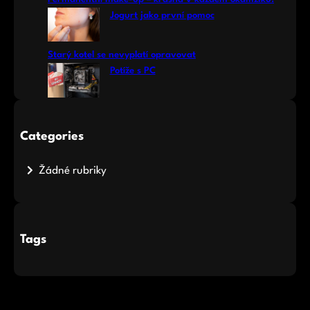
Jogurt jako první pomoc
Starý kotel se nevyplatí opravovat
Potíže s PC
Categories
Žádné rubriky
Tags