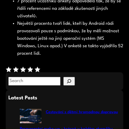
7 procent účastníků ankety odpovědělo tak, že by se
řídili referencemi na základě zkušeností jiných
uživatelů.
Největší procento tvoří lidé, kteří by Android rádi
provozovali pouze s podmínkou, že by měli možnost
bootování ještě na jiný operační systém (MS
Windows, Linux apod.) V anketě se takto vyjádřilo 52
procent lidí.
S
e
a
Latest Posts
r
c
Cestování s dětmi hromadnou dopravou
h
Permanentní make-up – krásná v každém okamžiku.