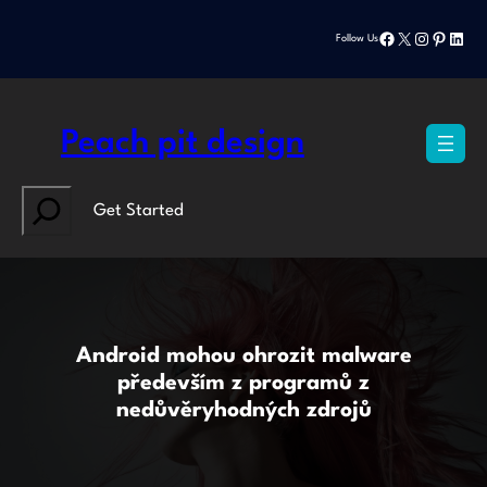
Přeskočit
Facebook
X
Instagram
Pinteres
Linke
na
Follow Us
obsah
Peach pit design
Search
Get Started
Android mohou ohrozit malware
především z programů z
nedůvěryhodných zdrojů