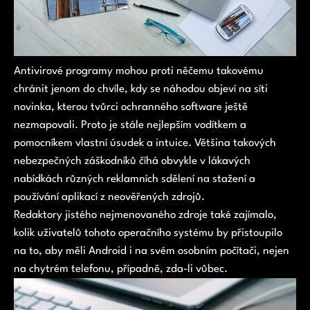
Antivirové programy mohou proti něčemu takovému
chránit jenom do chvíle, kdy se náhodou objeví na síti
novinka, kterou tvůrci ochranného software ještě
nezmapovali. Proto je stále nejlepším vodítkem a
pomocníkem vlastní úsudek a intuice. Většina takových
nebezpečných záškodníků číhá obvykle v lákavých
nabídkách různých reklamních sdělení na stažení a
používání aplikací z neověřených zdrojů.
Redaktory jistého nejmenovaného zdroje také zajímalo,
kolik uživatelů tohoto operačního systému by přistoupilo
na to, aby měli Android i na svém osobním počítači, nejen
na chytrém telefonu, případně, zda-li vůbec.