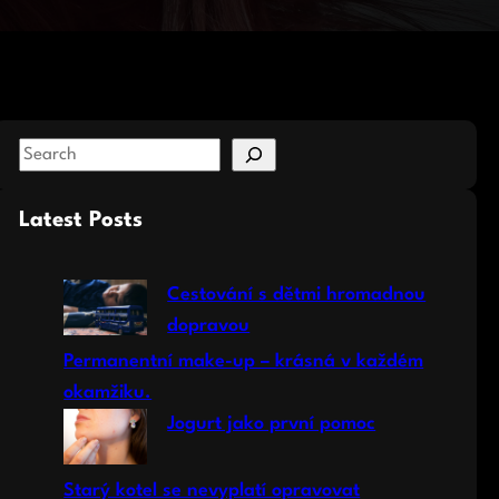
S
e
a
Latest Posts
r
c
Cestování s dětmi hromadnou
h
dopravou
Permanentní make-up – krásná v každém
okamžiku.
Jogurt jako první pomoc
Starý kotel se nevyplatí opravovat