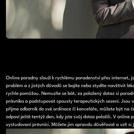
Online poradny slouží k rychlému poradenství přes internet, 
problém a z jistých důvodů se bojíte nebo stydíte navštívit lé
rychle pomůžou. Nemusíte se bát, za položený dotaz si poradn
právníka a podstupovat spousty terapeutických sezení. Jsou ve
příjme odborník do své ordinace či kanceláře, můžete být na če
odpoví ještě tentýž den, kdy jste svůj dotaz položili. V online
vystudovaní právníci. Můžete jim opravdu důvěřovat a vzít si je