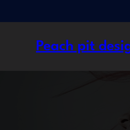
Přeskočit
na
obsah
Peach pit desi