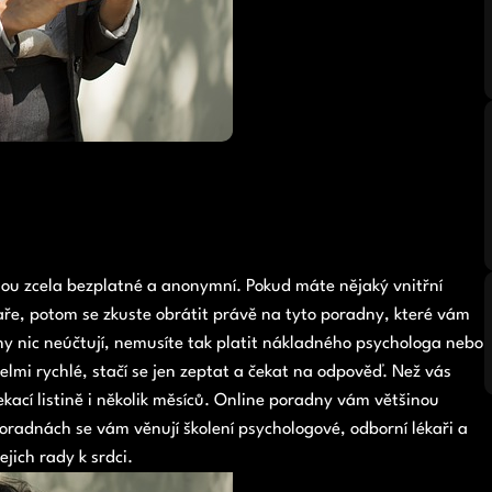
jsou zcela bezplatné a anonymní. Pokud máte nějaký vnitřní
kaře, potom se zkuste obrátit právě na tyto poradny, které vám
y nic neúčtují, nemusíte tak platit nákladného psychologa nebo
lmi rychlé, stačí se jen zeptat a čekat na odpověď. Než vás
kací listině i několik měsíců. Online poradny vám většinou
 poradnách se vám věnují školení psychologové, odborní lékaři a
jich rady k srdci.