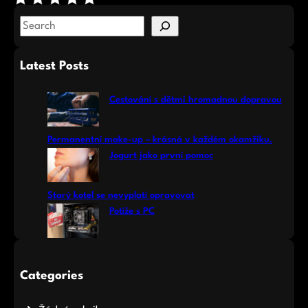
S
e
a
Latest Posts
r
c
Cestování s dětmi hromadnou dopravou
h
Permanentní make-up – krásná v každém okamžiku.
Jogurt jako první pomoc
Starý kotel se nevyplatí opravovat
Potíže s PC
Categories