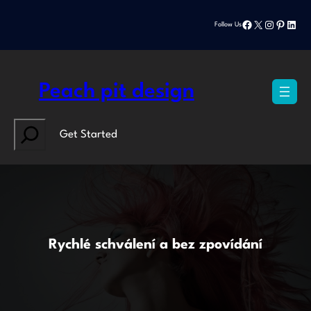
Přeskočit
Facebook
X
Instagram
Pinteres
Linke
na
Follow Us
obsah
Peach pit design
Search
Get Started
Rychlé schválení a bez zpovídání