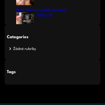
Starý kotel se nevyplatí opravovat
Potíže s PC
Categories
Žádné rubriky
Tags