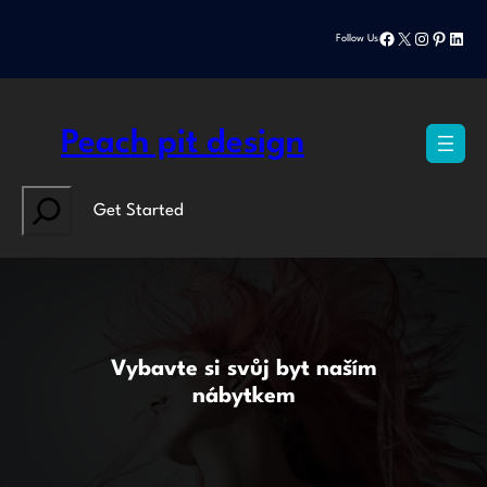
Přeskočit
Facebook
X
Instagram
Pinteres
Linke
na
Follow Us
obsah
Peach pit design
Search
Get Started
Vybavte si svůj byt naším
nábytkem