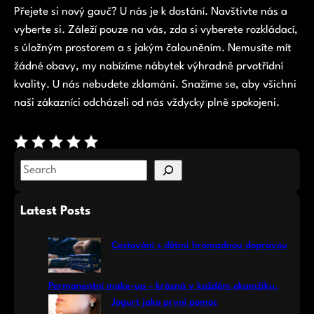
Přejete si nový gauč? U nás je k dostání. Navštivte nás a
vyberte si. Záleží pouze na vás, zda si vyberete rozkládací,
s úložným prostorem a s jakým čalouněním. Nemusíte mít
žádné obavy, my nabízíme nábytek výhradně prvotřídní
kvality. U nás nebudete zklamáni. Snažíme se, aby všichni
naši zákazníci odcházeli od nás vždycky plně spokojeni.
S
e
a
Latest Posts
r
c
Cestování s dětmi hromadnou dopravou
h
Permanentní make-up – krásná v každém okamžiku.
Jogurt jako první pomoc