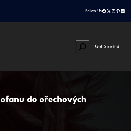
Facebook
X
Instagram
Pinteres
Linke
Follow Us
Search
Get Started
tofanu do ořechových