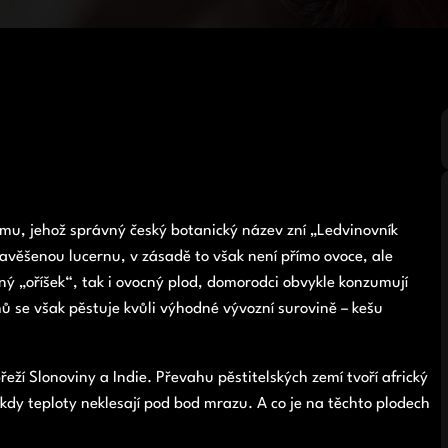
omu, jehož správný český botanický název zní „Ledvinovník
avěšenou lucernu, v zásadě to však není přímo ovoce, ale
ný „oříšek“, tak i ovocný plod, domorodci obvykle konzumují
ů se však pěstuje kvůli výhodné vývozní surovině – kešu
eží Slonoviny a Indie. Převahu pěstitelských zemí tvoří africký
kdy teploty neklesají pod bod mrazu. A co je na těchto plodech