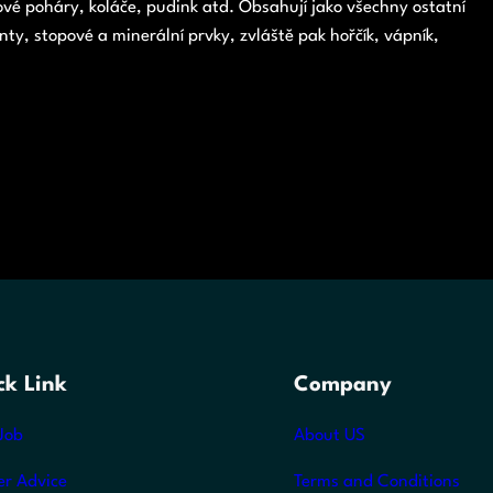
vé poháry, koláče, pudink atd. Obsahují jako všechny ostatní
y, stopové a minerální prvky, zvláště pak hořčík, vápník,
ck Link
Company
Job
About US
er Advice
Terms and Conditions