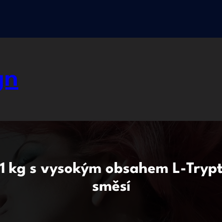
gn
 1 kg s vysokým obsahem L-Tryp
směsí