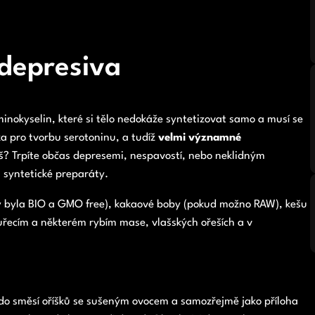
idepresiva
aminokyselin, které si tělo nedokáže syntetizovat samo a musí se
ka pro tvorbu serotoninu, a tudíž
velmi významné
iš? Trpíte občas depresemi, nespavostí, nebo neklidným
 syntetické preparáty.
 aby byla BIO a GMO free), kakaové boby (pokud možno RAW), kešu
kuřecím a některém rybím mase, vlašských ořeších a v
 do směsí oříšků se sušeným ovocem a samozřejmě jako příloha