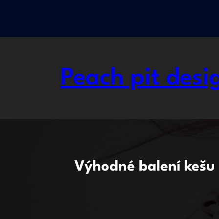
Přeskočit
na
obsah
Peach pit desi
Výhodné balení kešu