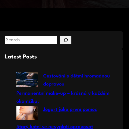
S
e
a
Latest Posts
r
c
Cestování s dětmi hromadnou
h
dopravou
Permanentní make-up – krásná v každém
okamžiku.
Jogurt jako první pomoc
Starý kotel se nevyplatí opravovat