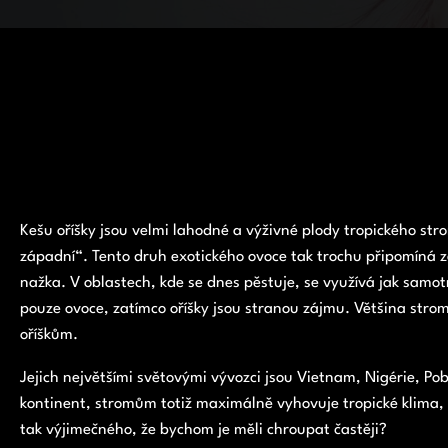
Kešu oříšky jsou velmi lahodné a výživné plody tropického str
západní“. Tento druh exotického ovoce tak trochu připomíná z
nažka. V oblastech, kde se dnes pěstuje, se využívá jak samot
pouze ovoce, zatímco oříšky jsou stranou zájmu. Většina strom
oříškům.
Jejich největšími světovými vývozci jsou Vietnam, Nigérie, Pobř
kontinent, stromům totiž maximálně vyhovuje tropické klima, 
tak výjimečného, že bychom je měli chroupat častěji?