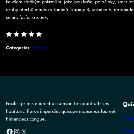
ke všem sladkým pokrmům, jako jsou kaše, palačinky, zmrzlino
druhy ořechů mnoho vitamínů skupiny B, vitamín E, antioxidant
selen, fosfor a zinek.
Categories
:
Kultura
Facilisi primis enim et accumsan tincidunt ultrices
Qui
habitant. Purus imperdiet quisque maecenas laoreet
Find 
himenaeos congue.
Facebook
Instagram
X
Care