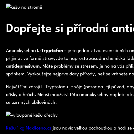
Dopřejte si přírodní ant
Aminokyselina
L-Tryptofan
– je to jedna z tzv. esenciálních 
přijímat ve formě stravy. Je to naprosto zásadní chemická lát
antidepresivum
. Máte problémy se stresem, je ho na vás příl
spánkem. Vyzkoušejte nejprve dary přírody, než se vrhnete na
Největšími zdroji L-Tryptofanu je sója (pozor na její původ,
oříšky a hrách. Menší množství této aminokyseliny najdete v 
celozrnných obilovinách.
Kešu 1 kg Nakliceno.cz
jsou navíc velkou pochoutkou a hodí se