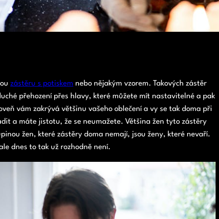
kou
zástěru s potiskem
nebo nějakým vzorem. Takových zástěr
duché přehození přes hlavy, které můžete mít nastavitelné a pak
oveň vám zakrývá většinu vašeho oblečení a vy se tak doma při
adit a máte jistotu, že se neumažete. Většina žen tyto zástěry
kupinou žen, které zástěry doma nemají, jsou ženy, které nevaří.
ale dnes to tak už rozhodně není.