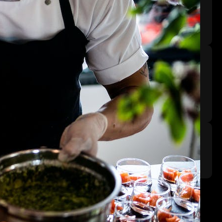
Potíže s PC
Categories
Žádné rubriky
Tags