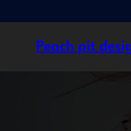
Přeskočit
na
obsah
Peach pit desi