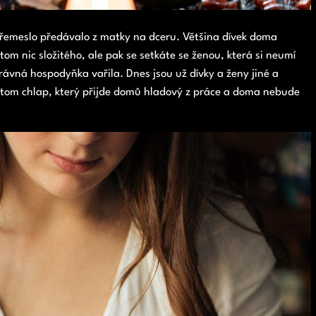
o řemeslo předávalo z matky na dceru. Většina dívek doma
om nic složitého, ale pak se setkáte se ženou, která si neumí
rávná hospodyňka vařila. Dnes jsou už dívky a ženy jiné a
potom chlap, který přijde domů hladový z práce a doma nebude