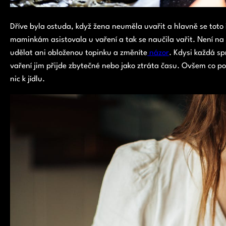
Dříve byla ostuda, když žena neuměla uvařit a hlavně se tot
maminkám asistovala u vaření a tak se naučila vařit. Není na t
udělat ani obloženou topinku a změníte
názor
. Kdysi každá sp
vaření jim přijde zbytečné nebo jako ztráta času. Ovšem co 
nic k jídlu.